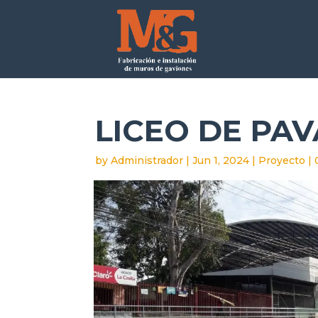
LICEO DE PAV
by
Administrador
|
Jun 1, 2024
|
Proyecto
|