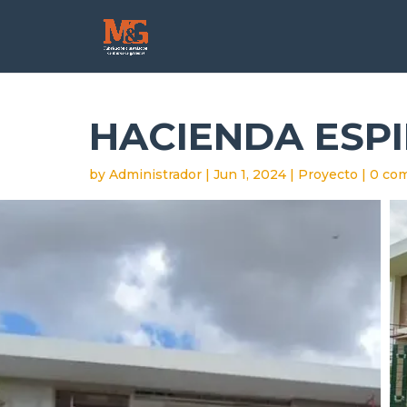
HACIENDA ESP
by
Administrador
|
Jun 1, 2024
|
Proyecto
|
0 co